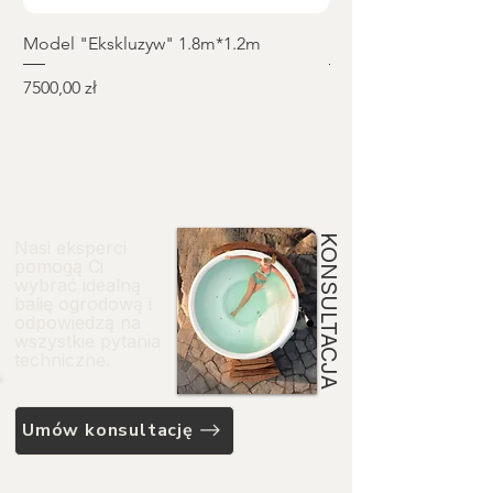
Model "Ekskluzyw" 1.8m*1.2m
Model "Elite+" Ø2.
Cena
Cena
7500,00 zł
11 550,00 zł
KONSULTACJA
Nasi eksperci
pomogą Ci
wybrać idealną
balię ogrodową i
odpowiedzą na
wszystkie pytania
techniczne.
Umów konsultację