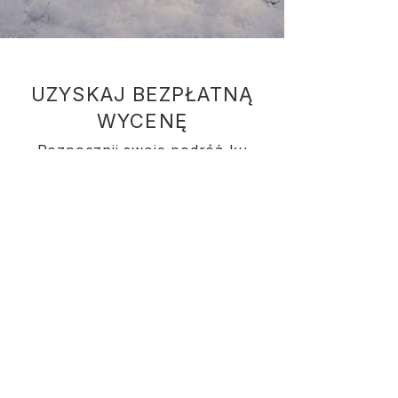
UZYSKAJ BEZPŁATNĄ
WYCENĘ
Rozpocznij swoją podróż ku
pełnemu odprężeniu. Nasz zespół
pomoże Ci wybrać idealną balię
ogrodową.