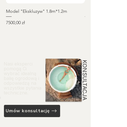
Model "Ekskluzyw" 1.8m*1.2m
Model "Elite+" Ø2.
Cena
Cena
7500,00 zł
11 550,00 zł
KONSULTACJA
Nasi eksperci
pomogą Ci
wybrać idealną
balię ogrodową i
odpowiedzą na
wszystkie pytania
techniczne.
Umów konsultację