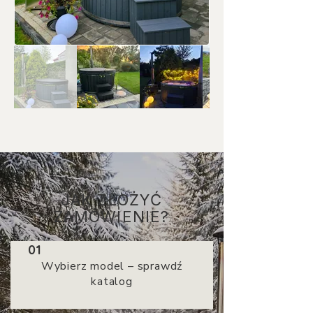
JAK ZŁOŻYĆ
ZAMÓWIENIE?
01
Wybierz model – sprawdź
katalog