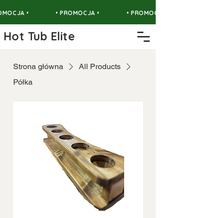
OMOCJA •
• PROMOCJA •
• PROMOCJA •
Hot Tub Elite
Strona główna
All Products
Półka