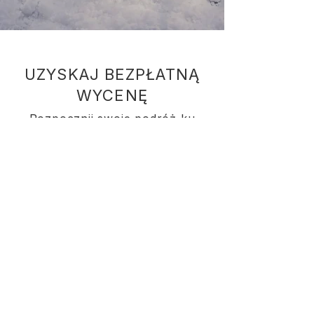
UZYSKAJ BEZPŁATNĄ
WYCENĘ
Rozpocznij swoją podróż ku
pełnemu odprężeniu. Nasz zespół
pomoże Ci wybrać idealną balię
ogrodową.